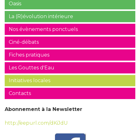
Oasis
La (R)évolution intérieure
Nos évènements ponctuels
Ciné-débats
Fiches pratiques
Les Gouttes d'Eau
Initiatives locales
Contacts
Abonnement à la Newsletter
http://eepurl.com/dKiJdU