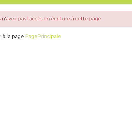
 n'avez pas l'accês en écriture à cette page
 à la page
PagePrincipale