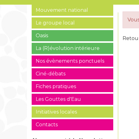
Mouvement national
Vous
Le groupe local
Oasis
Retour
La (R)évolution intérieure
Nos évènements ponctuels
Ciné-débats
Fiches pratiques
Les Gouttes d'Eau
Initiatives locales
Contacts