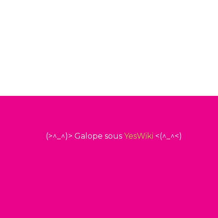
(>^_^)> Galope sous
YesWiki
<(^_^<)