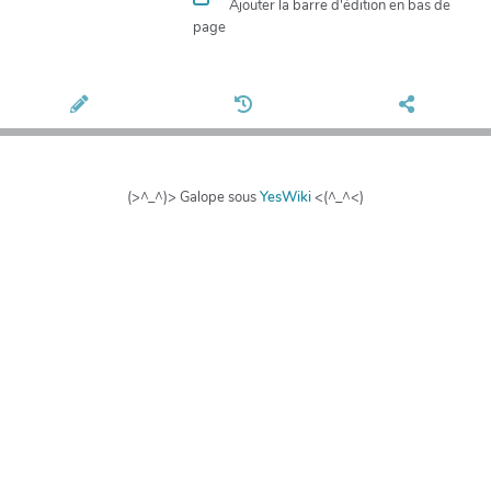
Ajouter la barre d'édition en bas de
page
(>^_^)> Galope sous
YesWiki
<(^_^<)