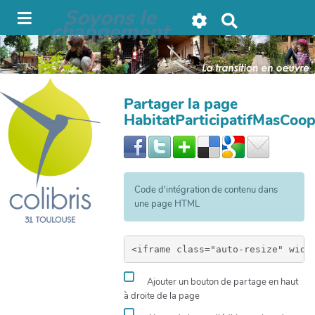
Soyons le
Se connecter
R
changement
e
c
h
e
r
Partager la page
c
HabitatParticipatifMasCoo
h
e
r
Code d'intégration de contenu dans
une page HTML
Ajouter un bouton de partage en haut
à droite de la page